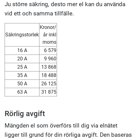
Ju större säkring, desto mer el kan du använda
vid ett och samma tillfälle.
Kronor/
Säkringsstorlek
år inkl
moms
16 A
6 579
20 A
9 960
25 A
13 868
35 A
18 488
50 A
26 125
63 A
31 875
Rörlig avgift
Mängden el som överförs till dig via elnätet
ligger till grund för din rörliga avgift. Den baseras