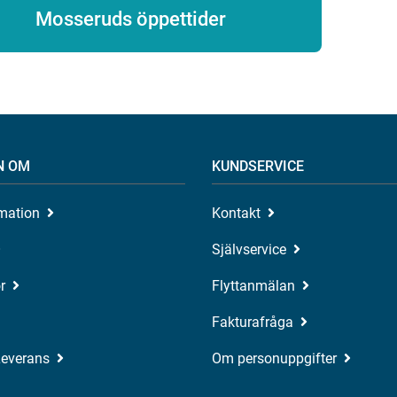
Mosseruds öppettider
N OM
KUNDSERVICE
rmation
Kontakt
Självservice
r
Flyttanmälan
Fakturafråga
Leverans
Om personuppgifter