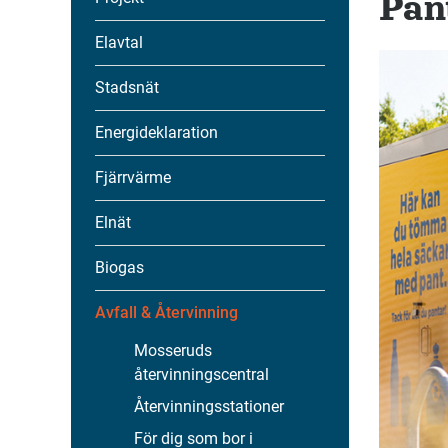
Pan
Elavtal
Stadsnät
Energideklaration
Fjärrvärme
Elnät
Biogas
Avfall & Återvinning
Mosseruds
återvinningscentral
Återvinningsstationer
För dig som bor i