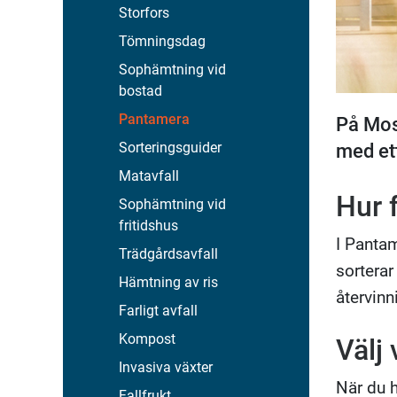
Storfors
Tömningsdag
Sophämtning vid
bostad
Pantamera
På Mos
med ett
Sorteringsguider
Matavfall
Hur 
Sophämtning vid
fritidshus
I Panta
Trädgårdsavfall
sorterar
Hämtning av ris
återvinn
Farligt avfall
Kompost
Välj
Invasiva växter
När du h
Fallfrukt