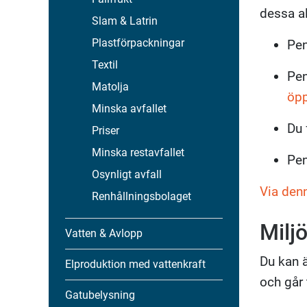
dessa al
Slam & Latrin
Plastförpackningar
Pen
Textil
Pen
Matolja
öpp
Minska avfallet
Du 
Priser
Minska restavfallet
Pen
Osynligt avfall
Via denn
Renhållningsbolaget
Milj
Vatten & Avlopp
Du kan 
Elproduktion med vattenkraft
och går t
Gatubelysning