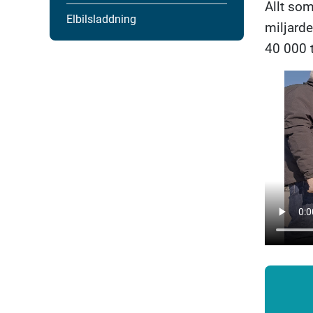
Allt som
Elbilsladdning
miljarde
40 000 t