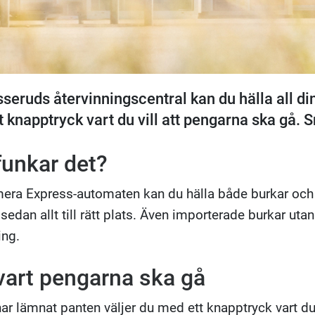
seruds återvinningscentral kan du hälla all di
 knapptryck vart du vill att pengarna ska gå. 
funkar det?
mera Express-automaten kan du hälla både burkar och
 sedan allt till rätt plats. Även importerade burkar uta
ing.
 vart pengarna ska gå
ar lämnat panten väljer du med ett knapptryck vart du 