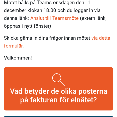
Mötet hålls på Teams onsdagen den 11
december klokan 18.00 och du loggar in via
denna länk:
Anslut till Teamsmöte
(extern länk,
öppnas i nytt fönster)
Skicka gärna in dina frågor innan mötet
via detta
formulär
.
Välkommen!
Vad betyder de olika posterna
på fakturan för elnätet?