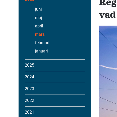
Reg
juni
vad
maj
april
mars
februari
januari
2025
2024
2023
2022
2021