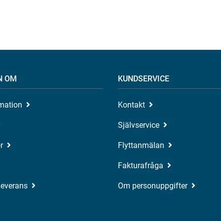
N OM
KUNDSERVICE
rmation
Kontakt
Självservice
r
Flyttanmälan
Fakturafråga
Leverans
Om personuppgifter