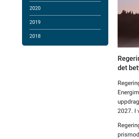
2020
2019
2018
Regerin
det bet
Regering
Energima
uppdrag 
2027. I 
Regering
prismode