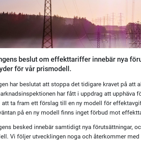
gens beslut om effekttariffer innebär nya för
yder för vår prismodell.
en har beslutat att stoppa det tidigare kravet på att al
rknadsinspektionen har fått i uppdrag att upphäva för
att ta fram ett förslag till en ny modell för effektavg
väntan på en ny modell finns inget förbud mot effektta
ens besked innebär samtidigt nya förutsättningar, och
ll. Vi följer utvecklingen noga och återkommer med me